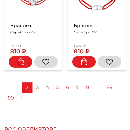
Браслет
Браслет
Серебро 925
Серебро 925
1 620 ₽
1 620 ₽
810 ₽
810 ₽
‹
1
2
3
4
5
6
7
8
...
89
90
›
РОСЮВЕЛИРТОРГ