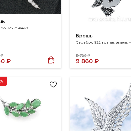
шь
ро 925, фианит
шь
Брошь
ро 925, фианит
 ₽
19 720 ₽
40 ₽
9 860 ₽
КА