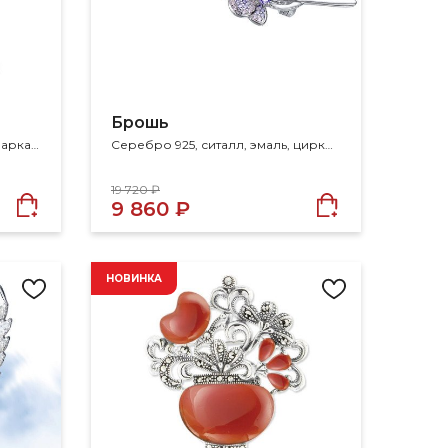
Брошь
Серебро 925, гранат, эмаль, марказит
Серебро 925, ситалл, эмаль, циркон
19 720 ₽
9 860 ₽
НОВИНКА