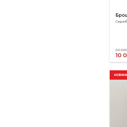
Бро
Сереб
20 06
10 
НОВИН