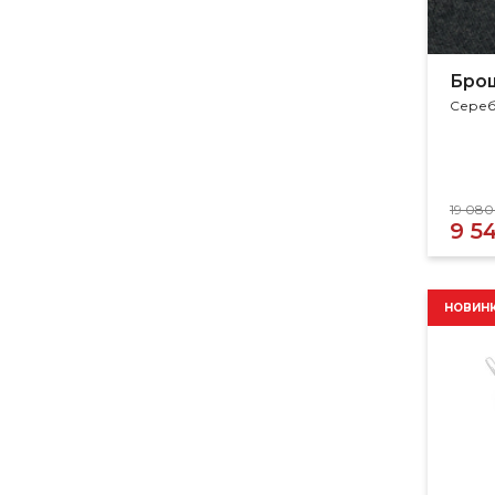
Бро
Сереб
Бро
Сереб
19 080
9 5
НОВИН