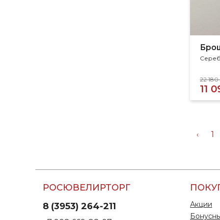
Бро
Сереб
22 180
11 0
‹
1
РОСЮВЕЛИРТОРГ
ПОКУ
Акции
8 (3953) 264-211
Бонусны