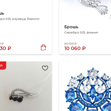
шь
ро 925, изумруд, берилл
Брошь
Серебро 925, фианит
0 ₽
20 120 ₽
030 ₽
10 060 ₽
КА