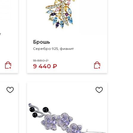
т
Брошь
Серебро 925, фианит
18 880 ₽
9 440 ₽