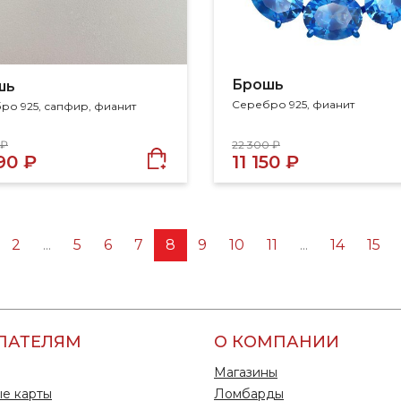
Брошь
шь
Серебро 925, фианит
ро 925, сапфир, фианит
 ₽
22 300 ₽
90 ₽
11 150 ₽
2
...
5
6
7
8
9
10
11
...
14
15
ПАТЕЛЯМ
О КОМПАНИИ
Магазины
е карты
Ломбарды