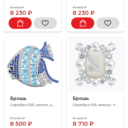
16 460 ₽
16 460 ₽
8 230 ₽
8 230 ₽
Брошь
Брошь
Серебро 925, ситалл, циркон, шпинель
Серебро 925, жемчуг, перламутр, фианит
17 000 ₽
17 420 ₽
8 500 ₽
8 710 ₽