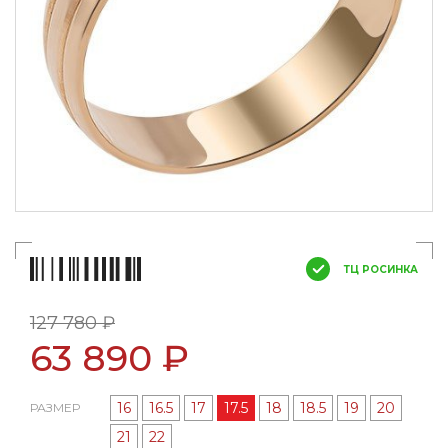
ТЦ РОСИНКА
127 780 ₽
63 890 ₽
16
16.5
17
17.5
18
18.5
19
20
РАЗМЕР
21
22