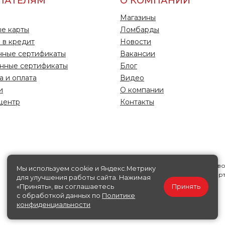
ПАТЕЛЯМ
О КОМПАНИИ
Магазины
е карты
Ломбарды
 в кредит
Новости
чные сертификаты
Вакансии
нные сертификаты
Блог
а и оплата
Видео
и
О компании
центр
Контакты
Информация на данной странице носит исключительно справ
Мы используем cookie и Яндекс.Метрику
характер, ни при каких условиях не является публичной офер
для улучшения работы сайта. Нажимая
«Принять», вы соглашаетесь
Принять
Политика конфиденциальности
Публичная офера
с обработкой данных по
Политике
конфиденциальности