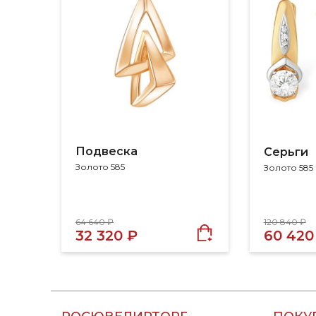
Подвеска
Серьги
Золото 585
Золото 585
64 640 ₽
120 840 ₽
32 320 ₽
60 420