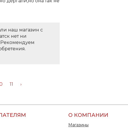
но дергали,но она так не
ли наш магазин с
атск нет ни
. Рекомендуем
обретения.
10
11
›
ПАТЕЛЯМ
О КОМПАНИИ
Магазины