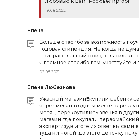
любовью к Вам "Росювелирторг".
19.08.2022
Елена
Больше спасибо за возможность поуч
годовая стипендия. Не когда не думал
выиграю главный приз, оплатила доч
Огромное спасибо вам, участвуйте и
02.05.2021
Елена Любезнова
Ужасный магазин!!!купили ребенку 
через месяц в одном месте перекрут
месяц перекрутились звенья в други
магазин где покупали первомайский 
экспертизу,в итоге их ответ вы сами
туда ни ногой, до этого цепочку пок