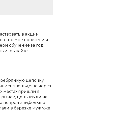
аствовать в акции
а, что мне повезёт и я
ери обучение за год.
 выигрывайте!
серебрянную цепочку
ились звенья,еще через
х местах,пришли в
рынок, цепь взяли на
 ее повредили,больше
упали в березке муж уже