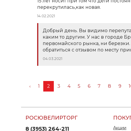
15 лет носит при том что дети постоян
перекрутилась,как новая.
14.02.2021
Добрый день. Вы видимо перепута
каким то другим. У нас в городе Бр
первомайского рынка, ни березки
обратиться с отзывом по месту при
04.03.2021
‹
1
2
3
4
5
6
7
8
9
РОСЮВЕЛИРТОРГ
ПОКУ
Акции
8 (3953) 264-211