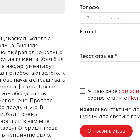
Телефон
E-mail
Ц "Каскад" хотела с
льца. Вначале
но, выбрав одно кольцо,
Текст отзыва *
угие клиенты. Хотя был
а нас, аргументируя
аз приобретают золото. К
аново начала спрашивать
мера и фасона. После
Я даю свое
согласи
осить обслуживать
соответствии с
Пол
испорчено. Пропало
бо продукцию. В
Важно!
Контактные да
и, были очень
нужны для связи с вам
вряд ли к вам ещё
, зовут Огородникова
Отправить отзыв
нь неприятно было.