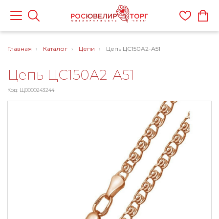
Главная
Каталог
Цепи
Цепь ЦС150А2-А51
Цепь ЦС150А2-А51
Код: Щ0000243244