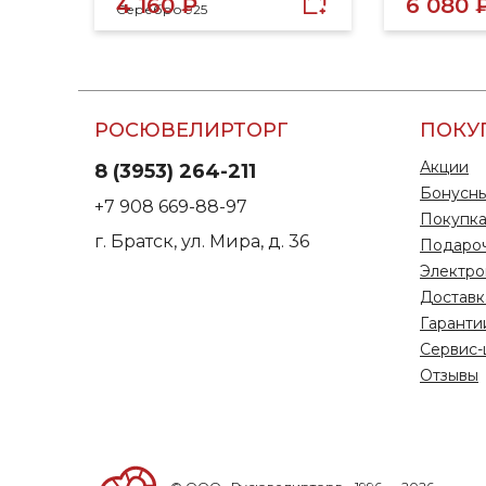
4 160 ₽
6 080 
Серебро 925
РОСЮВЕЛИРТОРГ
ПОКУ
Акции
8 (3953) 264-211
Бонусны
+7 908 669-88-97
Покупка
г. Братск, ул. Мира, д. 36
Подаро
Электро
Доставк
Гаранти
Сервис-
Отзывы