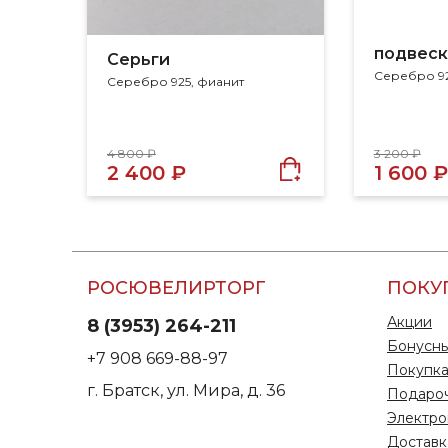
подвеск
Серьги
Серебро 92
Серебро 925, фианит
4 800 ₽
3 200 ₽
2 400 ₽
1 600 ₽
РОСЮВЕЛИРТОРГ
ПОКУ
Акции
8 (3953) 264-211
Бонусны
+7 908 669-88-97
Покупка
г. Братск, ул. Мира, д. 36
Подаро
Электро
Доставк