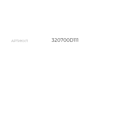
320700D111
АРТИКУЛ