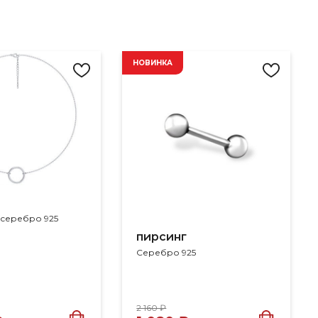
НОВИНКА
 серебро 925
пирсинг
Серебро 925
2 160 ₽