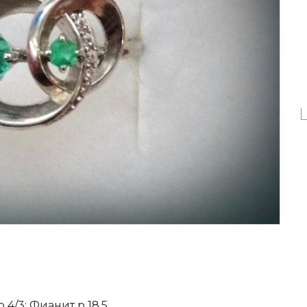
р 4/3; Фианит р 18,5