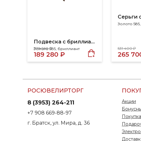
Золото 585
Подвеска с бриллиантами
378 560 ₽
531 400 ₽
Золото 585, бриллиант
189 280 ₽
265 70
РОСЮВЕЛИРТОРГ
ПОКУ
Акции
8 (3953) 264-211
Бонусны
+7 908 669-88-97
Покупка
г. Братск, ул. Мира, д. 36
Подаро
Электро
Доставк