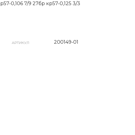
р57-0,106 7/9 27бр кр57-0,125 3/3
200149-01
АРТИКУЛ