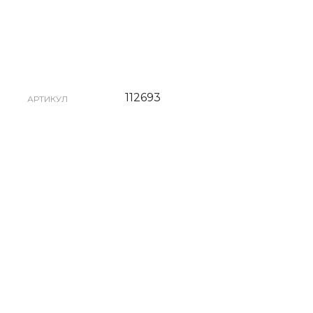
112693
АРТИКУЛ