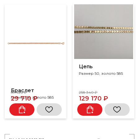
Цепь
Размер 50, золото 585
Браслет
59 420 ₽
258 340 ₽
29 710 ₽
129 170 ₽
Размер 16, золото 585