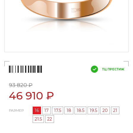
ТЦ ПРЕСТИЖ
93 820 ₽
46 910 ₽
16
17
17.5
18
18.5
19.5
20
21
РАЗМЕР
21.5
22