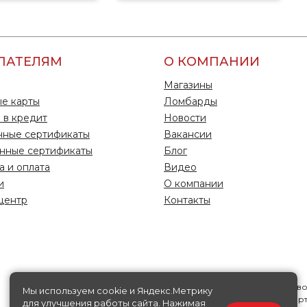
ПАТЕЛЯМ
О КОМПАНИИ
Магазины
е карты
Ломбарды
 в кредит
Новости
чные сертификаты
Вакансии
нные сертификаты
Блог
а и оплата
Видео
и
О компании
центр
Контакты
Информация на данной странице носит исключительно справ
Мы используем cookie и Яндекс.Метрику
характер, ни при каких условиях не является публичной офер
для улучшения работы сайта. Нажимая