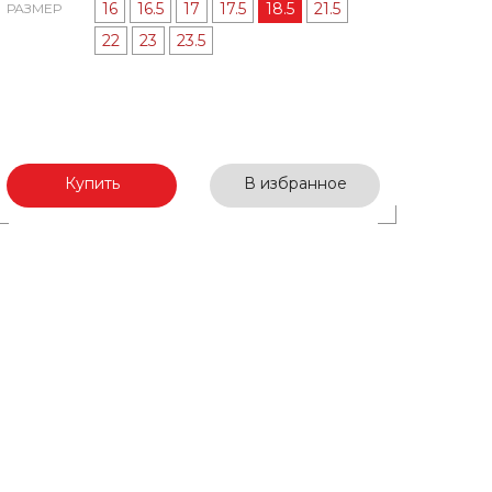
16
16.5
17
17.5
18.5
21.5
РАЗМЕР
22
23
23.5
Купить
В избранное