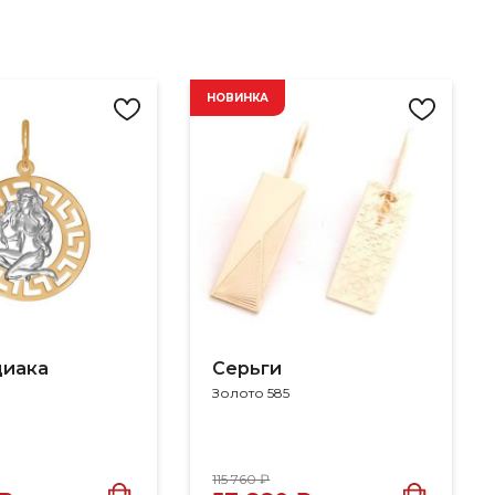
НОВИНКА
диака
Серьги
Золото 585
115 760 ₽