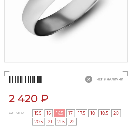
НЕТ В НАЛИЧИИ
2 420 ₽
15.5
16
16.5
17
17.5
18
18.5
20
РАЗМЕР
20.5
21
21.5
22