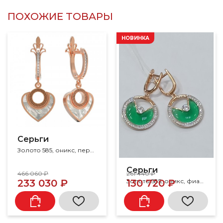
ПОХОЖИЕ ТОВАРЫ
НОВИНКА
Серьги
Золото 585, оникс, перламутр
Серьги
466 060 ₽
261 440 ₽
Золото 585, оникс, фианит
233 030 ₽
130 720 ₽