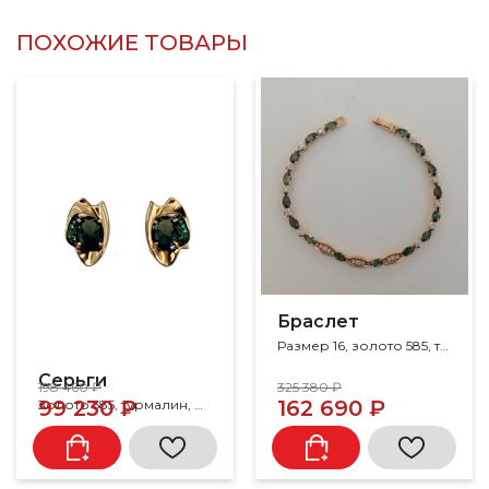
ПОХОЖИЕ ТОВАРЫ
Браслет
Размер 16, золото 585, турмалин, фианит
Серьги
198 460 ₽
325 380 ₽
99 230 ₽
162 690 ₽
Золото 585, турмалин, фианит