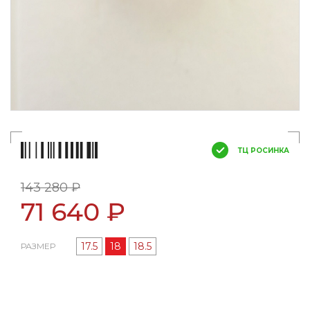
ТЦ РОСИНКА
143 280 ₽
71 640 ₽
17.5
18
18.5
РАЗМЕР