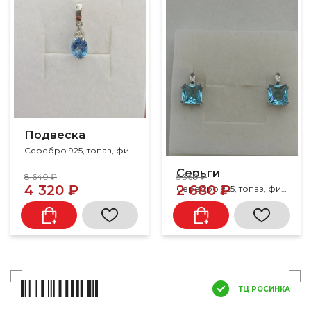
Подвеска
Серебро 925, топаз, фианит
Серьги
8 640 ₽
5 360 ₽
4 320 ₽
2 680 ₽
Серебро 925, топаз, фианит, топаз swiss
ТЦ РОСИНКА