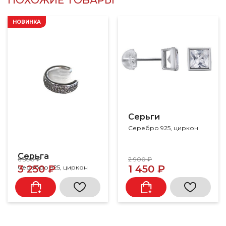
ПОХОЖИЕ ТОВАРЫ
НОВИНКА
Серьги
Серебро 925, циркон
Серьга
6 500 ₽
2 900 ₽
3 250 ₽
1 450 ₽
Серебро 925, циркон