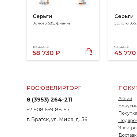
Серьги
Серьги
Золото 585, фианит
Золото 585
117 460 ₽
91 540 ₽
58 730 ₽
45 770
РОСЮВЕЛИРТОРГ
ПОКУ
Акции
8 (3953) 264-211
Бонусны
+7 908 669-88-97
Покупка
г. Братск, ул. Мира, д. 36
Подаро
Электро
Доставк