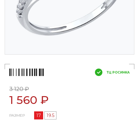
ТЦ РОСИНКА
3 120 ₽
1 560 ₽
17
19.5
РАЗМЕР