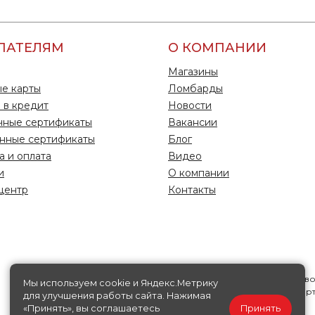
ПАТЕЛЯМ
О КОМПАНИИ
Магазины
е карты
Ломбарды
 в кредит
Новости
чные сертификаты
Вакансии
нные сертификаты
Блог
а и оплата
Видео
и
О компании
центр
Контакты
Информация на данной странице носит исключительно справ
Мы используем cookie и Яндекс.Метрику
характер, ни при каких условиях не является публичной офер
для улучшения работы сайта. Нажимая
«Принять», вы соглашаетесь
Принять
Политика конфиденциальности
Публичная офера