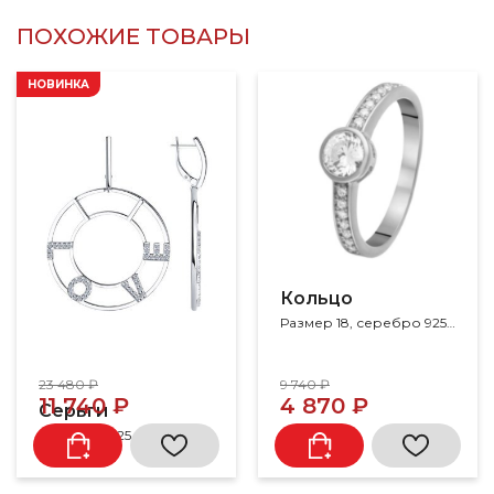
ПОХОЖИЕ ТОВАРЫ
НОВИНКА
Кольцо
Размер 18, серебро 925, фианит
23 480 ₽
9 740 ₽
11 740 ₽
4 870 ₽
Серьги
Серебро 925, фианит