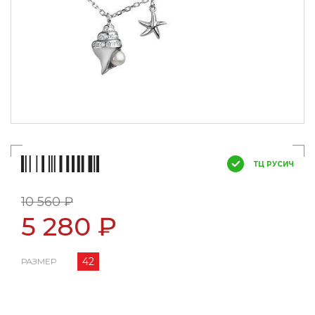
ТЦ РУСИЧ
10 560 ₽
5 280 ₽
42
РАЗМЕР