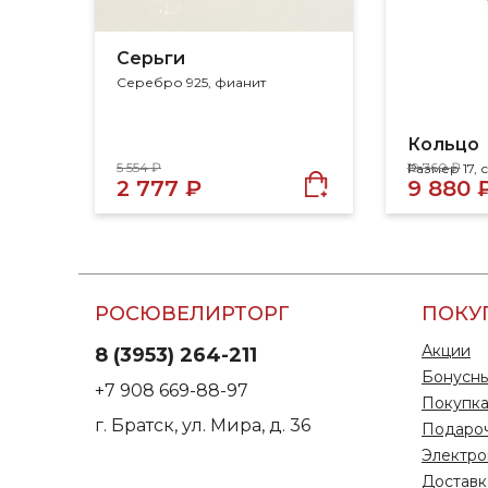
Серьги
Серебро 925, фианит
Кольцо
5 554 ₽
19 760 ₽
2 777 ₽
9 880 
РОСЮВЕЛИРТОРГ
ПОКУ
Акции
8 (3953) 264-211
Бонусны
+7 908 669-88-97
Покупка
г. Братск, ул. Мира, д. 36
Подаро
Электро
Доставк