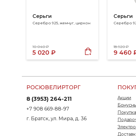
Серьги
Серьги
Серебро 925, жемчуг, циркон
Серебро 92
10 040 ₽
18 920 ₽
5 020 ₽
9 460 
РОСЮВЕЛИРТОРГ
ПОКУ
Акции
8 (3953) 264-211
Бонусны
+7 908 669-88-97
Покупка
г. Братск, ул. Мира, д. 36
Подаро
Электро
Доставк