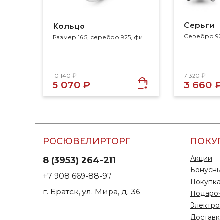
Серьги
Кольцо
Серебро 92
Размер 16.5, серебро 925, фианит
10 140 ₽
7 320 ₽
5 070 ₽
3 660 
РОСЮВЕЛИРТОРГ
ПОКУ
Акции
8 (3953) 264-211
Бонусны
+7 908 669-88-97
Покупка
г. Братск, ул. Мира, д. 36
Подаро
Электро
Доставк