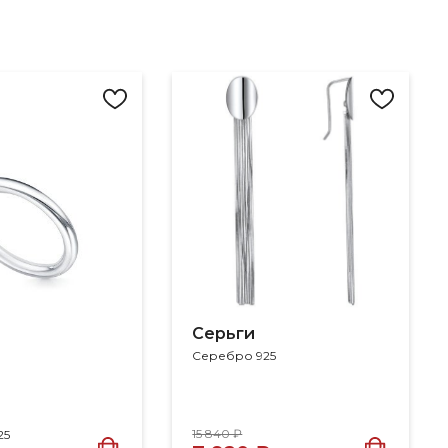
Серьги
Серебро 925
15 840 ₽
25