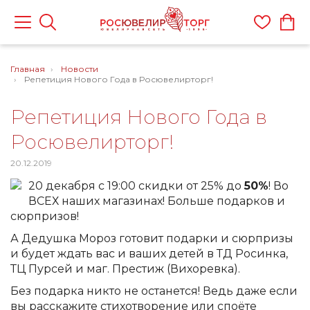
Главная
Новости
Репетиция Нового Года в Росювелирторг!
Репетиция Нового Года в
Росювелирторг!
20.12.2019
20 декабря с 19:00 скидки от 25% до
50%
! Во
ВСЕХ наших магазинах! Больше подарков и
сюрпризов!
А Дедушка Мороз готовит подарки и сюрпризы
и будет ждать вас и ваших детей в ТД Росинка,
ТЦ Пурсей и маг. Престиж (Вихоревка).
Без подарка никто не останется! Ведь даже если
вы расскажите стихотворение или споёте