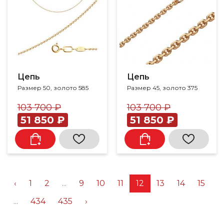
Цепь
Цепь
Размер 50, золото 585
Размер 45, золото 375
103 700 ₽
103 700 ₽
51 850 ₽
51 850 ₽
‹
1
2
...
9
10
11
12
13
14
15
...
434
435
›