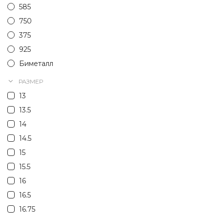
585
750
375
925
Биметалл
РАЗМЕР
13
13.5
14
14.5
15
15.5
16
16.5
16.75