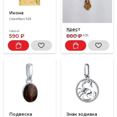
Икона
Серебро 925
Крест
1 180 ₽
1 200 ₽
590 ₽
600 ₽
Серебро 925
Подвеска
Знак зодиака