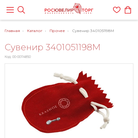
Главная
Каталог
Прочее
Сувенир 3401051198М
Сувенир 3401051198М
Код: 00-00114850