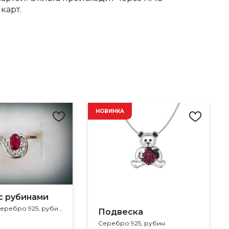
карт.
НОВИНКА
с рубинами
Размер 17, серебро 925, рубин, фианит
Подвеска
Серебро 925, рубин