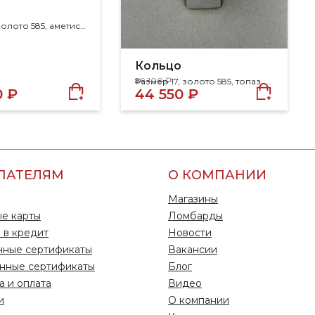
т
Размер 19, золото 585, аметист, топаз, хризолит
Кольцо
89 100 ₽
Размер 17, золото 585, топаз, топаз swiss
0 ₽
44 550 ₽
ПАТЕЛЯМ
О КОМПАНИИ
Магазины
е карты
Ломбарды
 в кредит
Новости
чные сертификаты
Вакансии
нные сертификаты
Блог
а и оплата
Видео
и
О компании