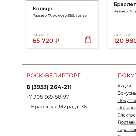
Брасле
Кольцо
Размер 17, золото 585, топаз
131 440 ₽
241 960 ₽
65 720 ₽
120 98
РОСЮВЕЛИРТОРГ
ПОКУ
Акции
8 (3953) 264-211
Бонусны
+7 908 669-88-97
Покупка
г. Братск, ул. Мира, д. 36
Подаро
Электро
Доставк
Гаранти