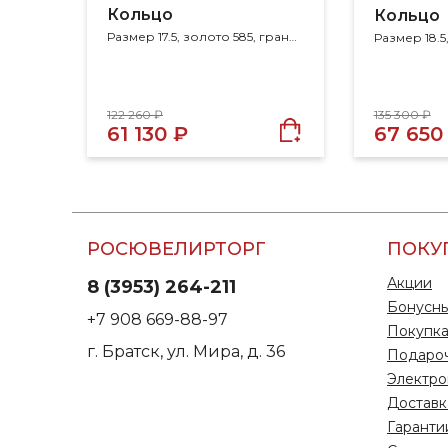
Кольцо
Кольцо
Размер 17.5, золото 585, гранат, фианит
122 260 ₽
135 300 ₽
61 130 ₽
67 650
РОСЮВЕЛИРТОРГ
ПОКУ
Акции
8 (3953) 264-211
Бонусны
+7 908 669-88-97
Покупка
г. Братск, ул. Мира, д. 36
Подаро
Электро
Доставк
Гаранти