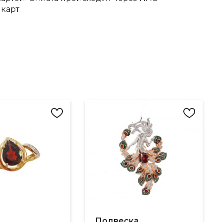
карт.
Подвеска