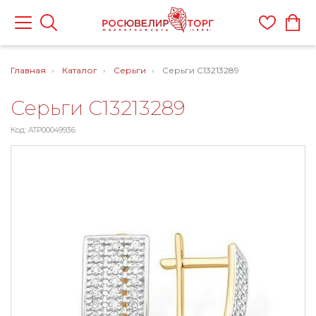
Главная
Каталог
Серьги
Серьги С13213289
Серьги С13213289
Код: ATP00049936