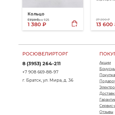
Кольцо
2 760 ₽
27 200 ₽
Серебро 925
1 380 ₽
13 600
РОСЮВЕЛИРТОРГ
ПОКУ
Акции
8 (3953) 264-211
Бонусны
+7 908 669-88-97
Покупка
г. Братск, ул. Мира, д. 36
Подаро
Электро
Доставк
Гаранти
Сервис-
Отзывы