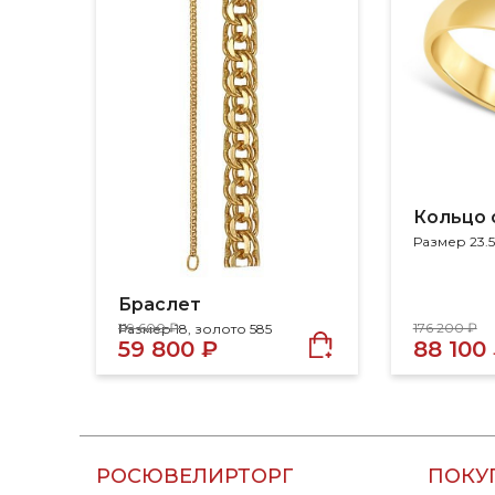
Кольцо 
Размер 23.5
Браслет
119 600 ₽
176 200 ₽
Размер 18, золото 585
59 800 ₽
88 100
РОСЮВЕЛИРТОРГ
ПОКУ