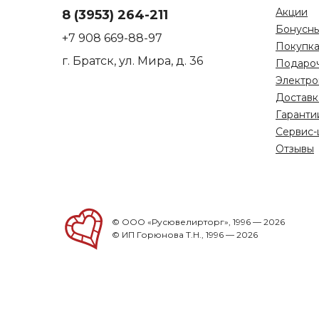
Акции
8 (3953) 264-211
Бонусны
+7 908 669-88-97
Покупка
г. Братск, ул. Мира, д. 36
Подаро
Электро
Доставк
Гаранти
Сервис-
Отзывы
© ООО «Русювелирторг», 1996 — 2026
© ИП Горюнова Т.Н., 1996 — 2026