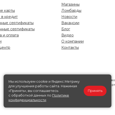
Магазины
е карты
Ломбарды
 в кредит
Новости
чные сертификаты
Вакансии
нные сертификаты
Блог
а и оплата
Видео
и
О компании
центр
Контакты
Информация на данной странице носит исключительно справ
Мы используем cookie и Яндекс.Метрику
характер, ни при каких условиях не является публичной офер
для улучшения работы сайта. Нажимая
«Принять», вы соглашаетесь
Принять
Политика конфиденциальности
Публичная офера
с обработкой данных по
Политике
конфиденциальности