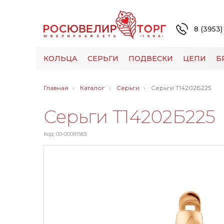
8 (3953)
КОЛЬЦА
СЕРЬГИ
ПОДВЕСКИ
ЦЕПИ
Б
Главная
Каталог
Серьги
Серьги Т14202Б225
Серьги Т14202Б225
Код: 00-00091563