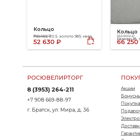
Кольцо
Кольцо
105 260 ₽
132 500 ₽
Размер 20.5, золото 585, кварц, фианит
Размер 18, 
52 630 ₽
66 250
РОСЮВЕЛИРТОРГ
ПОКУ
Акции
8 (3953) 264-211
Бонусны
+7 908 669-88-97
Покупка
г. Братск, ул. Мира, д. 36
Подаро
Электро
Доставк
Гаранти