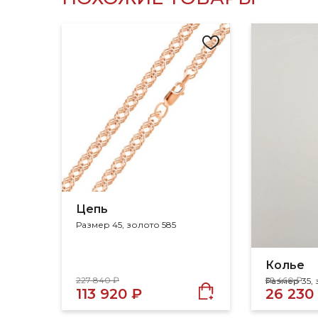
Цепь
Размер 45, золото 585
Колье
227 840 ₽
52 460 ₽
Размер 35, 
113 920 ₽
26 230