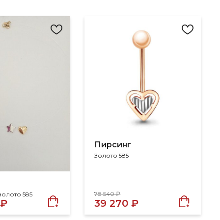
Пирсинг
Золото 585
78 540 ₽
золото 585
 ₽
39 270 ₽