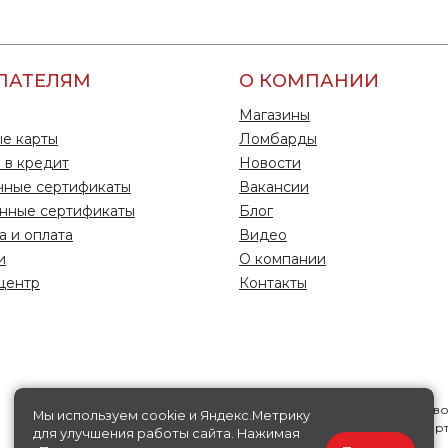
ПАТЕЛЯМ
О КОМПАНИИ
Магазины
е карты
Ломбарды
 в кредит
Новости
чные сертификаты
Вакансии
нные сертификаты
Блог
а и оплата
Видео
и
О компании
центр
Контакты
Информация на данной странице носит исключительно справ
Мы используем cookie и Яндекс.Метрику
характер, ни при каких условиях не является публичной офер
для улучшения работы сайта. Нажимая