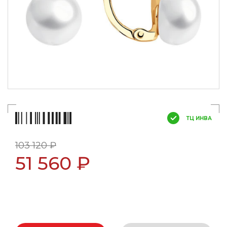
ТЦ ИНВА
103 120 ₽
51 560 ₽