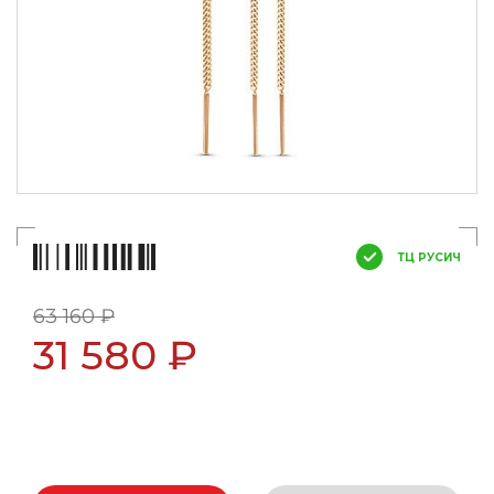
ТЦ РУСИЧ
63 160 ₽
31 580 ₽