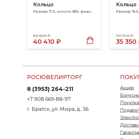
Кольцо
Кольцо
Размер 17.5, золото 585, фианит
80 820 ₽
70 700 ₽
40 410 ₽
35 350
РОСЮВЕЛИРТОРГ
ПОКУ
Акции
8 (3953) 264-211
Бонусны
+7 908 669-88-97
Покупка
г. Братск, ул. Мира, д. 36
Подаро
Электро
Доставк
Гаранти